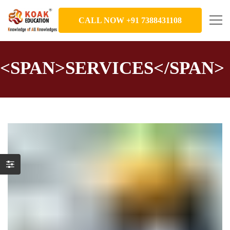
CALL NOW +91 7388431108
<SPAN>SERVICES</SPAN>