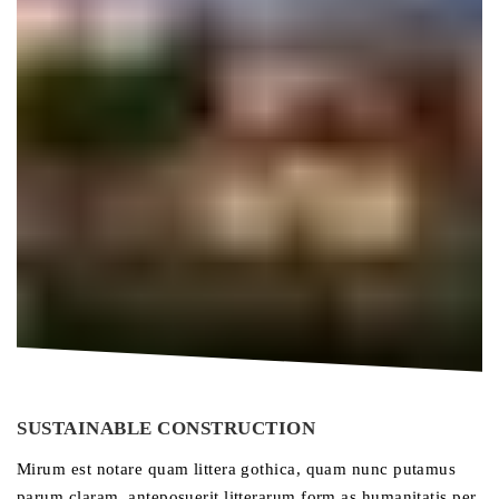
SUSTAINABLE CONSTRUCTION
Mirum est notare quam littera gothica, quam nunc putamus
parum claram, anteposuerit litterarum form as humanitatis per